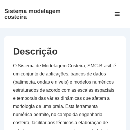
↓
Sistema modelagem
Main
Skip
costeira
Navigati
ME
to
Main
Content
Descrição
O Sistema de Modelagem Costeira,
SMC-Brasil,
é
um conjunto de aplicações, bancos de dados
(batimetria, ondas e níveis) e modelos numéricos
estruturados de acordo com as escalas espaciais
e temporais das várias dinâmicas que afetam a
morfologia de uma praia. Esta ferramenta
numérica permite, no campo da engenharia
costeira, facilitar aos técnicos a elaboração de